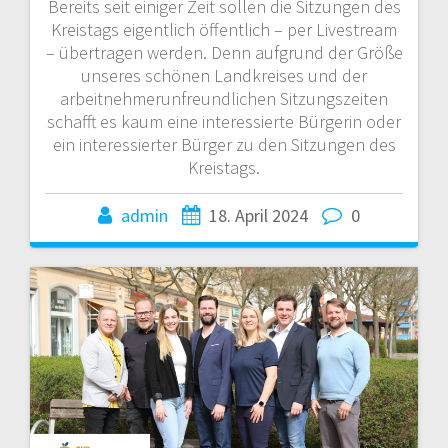
Bereits seit einiger Zeit sollen die Sitzungen des
Kreistags eigentlich öffentlich – per Livestream
– übertragen werden. Denn aufgrund der Größe
unseres schönen Landkreises und der
arbeitnehmerunfreundlichen Sitzungszeiten
schafft es kaum eine interessierte Bürgerin oder
ein interessierter Bürger zu den Sitzungen des
Kreistags.
admin
18. April 2024
0